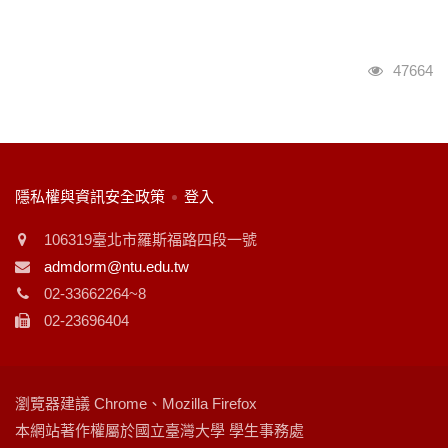
瀏覽人次
47664
:::
隱私權與資訊安全政策
登入
106319臺北市羅斯福路四段一號
admdorm@ntu.edu.tw
02-33662264~8
02-23696404
瀏覽器建議 Chrome、Mozilla Firefox
本網站著作權屬於國立臺灣大學 學生事務處